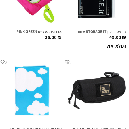
נרתיק דרכון STORAGE IT שחור
ארגונית נעליים PINK-GREEN
26.00
₪
49.00
₪
המלאי אזל
נרתיק משקפיים קשיח ONE TIGRIS
סט כיסוי דרכון ותג מזוודה BLUE CLOUDS