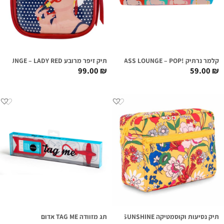
קלמר נרתיק !FIRST CLASS LOUNGE – POP
תיק זיפר מרובע FIRST CLASS LOUNGE – LADY RED
99.00
₪
59.00
₪
תיק נסיעות וקוסמטיקה SUPERBLOOM SUNSHINE
תג מזוודה TAG ME אדום