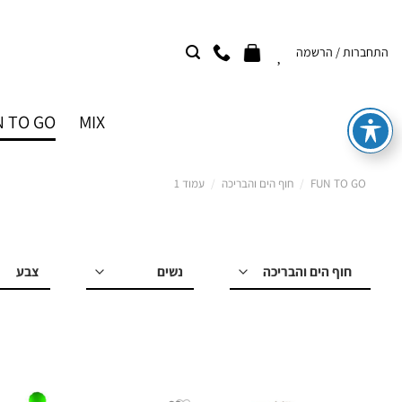
Ski
t
התחברות / הרשמה
conten
 TO GO
MIX
FUN TO GO
/
חוף הים והבריכה
/
עמוד 1
למי