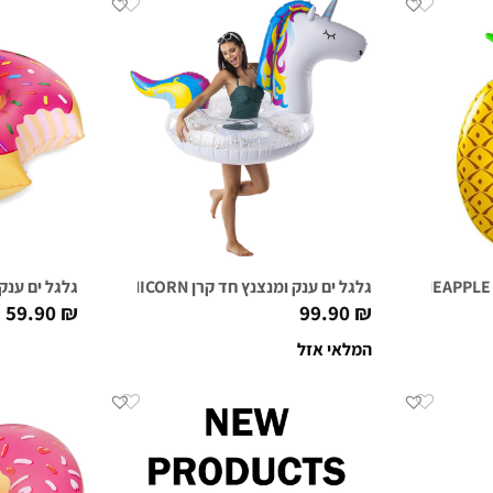
גלגל ים ענק ומנצנץ חד קרן SPARKLING UNICORN
גלגל ים ענק דונאט מ
59.90
₪
99.90
₪
המלאי אזל