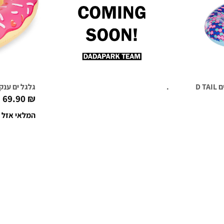
GIA
.
גלגל ים ענק דונאט לב 
69.90
₪
המלאי אזל