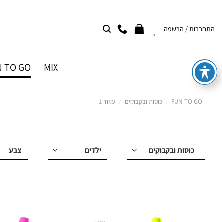
Ski
t
התחברות / הרשמה
conten
 TO GO
MIX
FUN TO GO
/
כוסות ובקבוקים
/
עמוד 1
למי