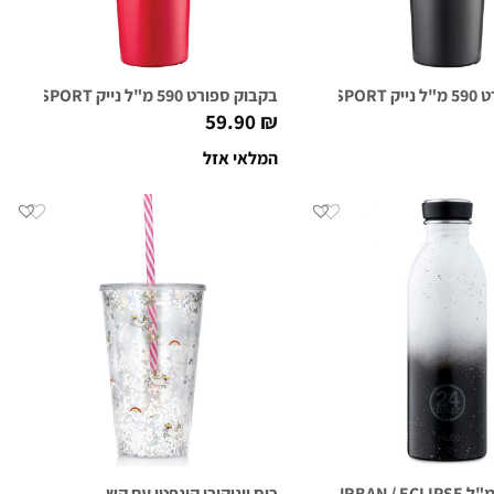
/אפור כהה
בקבוק ספורט 590 מ"ל נייק NIKE HYPERSPORT אדום
59.90
₪
המלאי אזל
כוס יוניקורן קונפטי עם קש