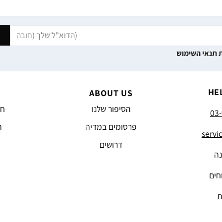
 תנאי השימוש
HE
ABOUT US
הסיפור שלנו
חד
03-
פרסומים במדיה
ה
servi
דרושים
נה
חים
ת