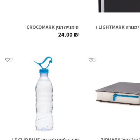
LIGHTMAR אפור
סימנייה תנין CROCOMARK
24.00
₪
 כחול ZIPMARK
פקק קליפס לבקבוק BOTTLE CLIP BLUE