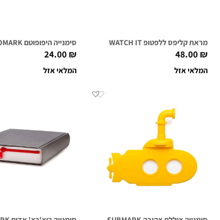
מראת קליפס ללפטופ WATCH IT
סימנייה היפופוטם HIPPOMARK
24.00
₪
48.00
₪
המלאי אזל
המלאי אזל
סימנייה צוללת צהובה SUBMARK
סימנייה ריצ'רצ' אדום ZIPMARK