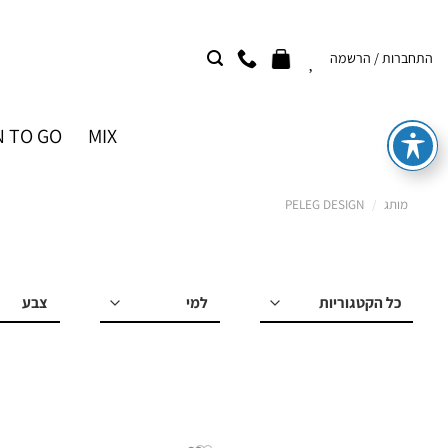
Ski
t
התחברות / הרשמה
conten
 TO GO
MIX
מותג
/
PELEG DESIGN
למי