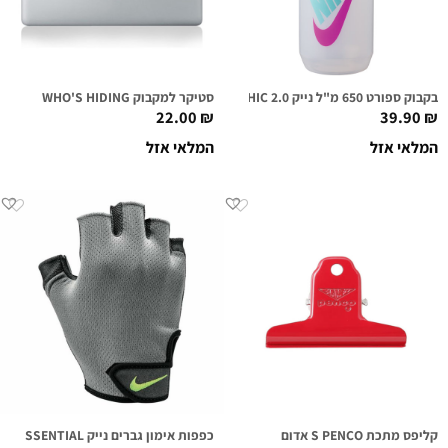
בקבוק ספורט 650 מ"ל נייק 2.0 NIKE BIG MOUTH GRAPHIC שקוף/גרפי
סטיקר למקבוק WHO'S HIDING
22.00
₪
39.90
₪
המלאי אזל
המלאי אזל
קליפס מתכת S PENCO אדום
כפפות אימון גברים נייק NIKE MEN'S ESSENTIAL אפור