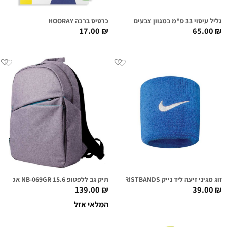
גליל עיסוי 33 ס"מ במגוון צבעים
כרטיס ברכה HOORAY
17.00
₪
65.00
₪
זוג מגיני זיעה ליד נייק NIKE SWOOSH WRISTBANDS כחול
תיק גב ללפטופ 15.6 NB-069GR אפור בהיר
139.00
₪
39.00
₪
המלאי אזל