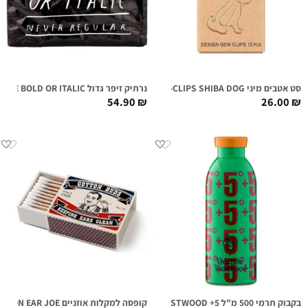
סט אטבים מיני D-CLIPS SHIBA DOG
נרתיק זיפר גדול BE BOLD OR ITALIC
54.90
₪
26.00
₪
בקבוק תרמי 500 מ"ל CLIMA / VIVIENNE WESTWOOD +5
קופסה למקלות אוזניים COTTON EAR JOE