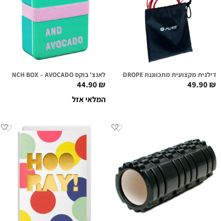
דילגית מקצועית מתכווננת PURE P2I SPEEDROPE
לאנצ' בוקס LUNCH BOX – AVOCADO
44.90
₪
49.90
₪
המלאי אזל