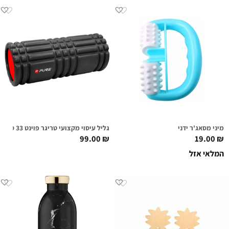
מיני מסאג'ר ידני
גליל עיסוי מקצועי טריגר פוינט 33 ס"מ P2I
99.00
₪
19.00
₪
המלאי אזל