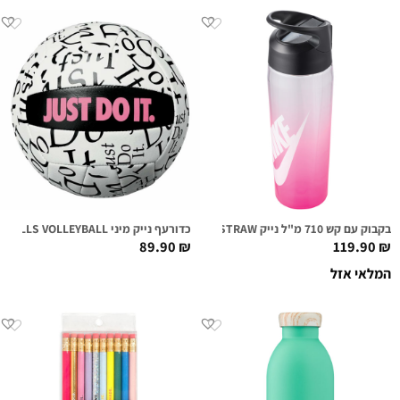
בקבוק עם קש 710 מ"ל נייק NIKE TR HYPERCHARGE STRAW שקוף/ורוד
כדורעף נייק מיני NIKE SKILLS VOLLEYBALL גודל 03 לבן/ורוד
89.90
₪
119.90
₪
המלאי אזל