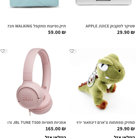
סטיקר למקבוק APPLE JUICE
תיק נסיעות מתקפל WALKING תכלת
59.00
₪
29.90
₪
מחזיק מפתחות צ'ארם דינוזאור ירוק
אוזניות חוטיות JBL TUNE T500 ורודות
165.00
₪
29.90
₪
המלאי אזל
המלאי אזל