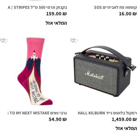
קופסת פח לאביזרים SOS
בקבוק תרמי 500 מ"ל CLIMA / STRIPES
159.00
₪
16.00
₪
המלאי אזל
רמקול בלוטוס נייד MARSHALL KILBURN שחור
גרבי נשים HEADING TO MY NEXT MISTAKE
54.90
₪
1,459.00
₪
המלאי אזל