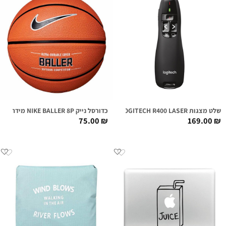
שלט מצגות LOGITECH R400 LASER
כדורסל נייק NIKE BALLER 8P מידה 07
75.00
₪
169.00
₪