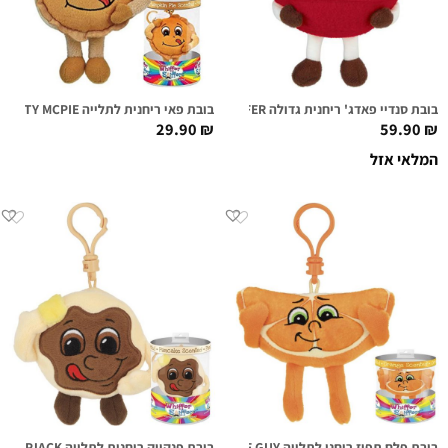
בובת סנדיי פאדג' ריחנית גדולה MR. FUDGENTOP SUPER SNIFFER
בובת פאי ריחנית לתלייה MARTY MCPIE
29.90
₪
59.90
₪
המלאי אזל
בובת פלח תפוז ריחני לתלייה MR. SLICE GUY
בובת פנקייק ריחנית לתלייה FLIP FLAPJACK