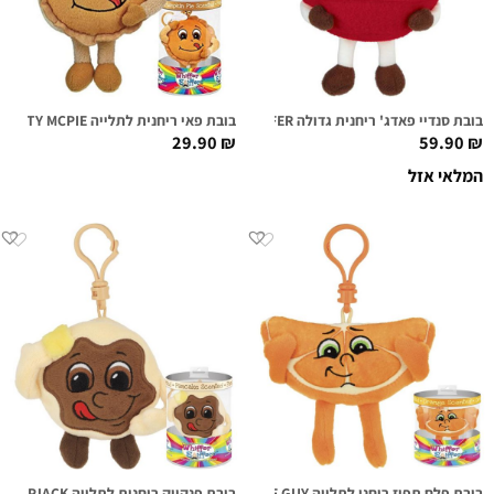
בובת סנדיי פאדג' ריחנית גדולה MR. FUDGENTOP SUPER SNIFFER
בובת פאי ריחנית לתלייה MARTY MCPIE
29.90
₪
59.90
₪
המלאי אזל
בובת פלח תפוז ריחני לתלייה MR. SLICE GUY
בובת פנקייק ריחנית לתלייה FLIP FLAPJACK