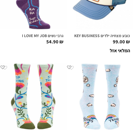
כובע מצחיה ילדים MONKEY BUSINESS
גרבי נשים I LOVE MY JOB
54.90
₪
99.00
₪
המלאי אזל