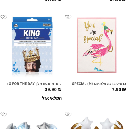
כרטיס ברכה פלמינגו (YOU ARE SPECIAL (M
כתר מתנפח מלך KING FOR THE DAY
39.90
₪
7.90
₪
המלאי אזל