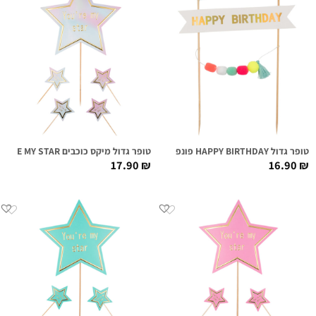
טופר גדול HAPPY BIRTHDAY פונפונים צבעוניים
טופר גדול מיקס כוכבים YOU'RE MY STAR אומברה זהב
17.90
₪
16.90
₪