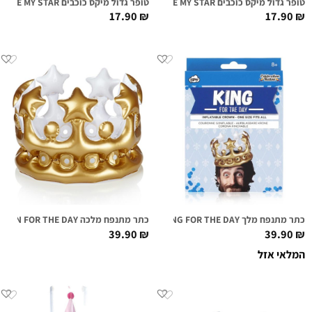
טופר גדול מיקס כוכבים YOU'RE MY STAR מנטה זהב
טופר גדול מיקס כוכבים YOU'RE MY STAR תכלת כסף
17.90
₪
17.90
₪
כתר מתנפח מלך KING FOR THE DAY
כתר מתנפח מלכה QUEEN FOR THE DAY
39.90
₪
39.90
₪
המלאי אזל