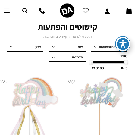
Ski
t
conten
קישוטים והפתעות
תוספות למתנה
/
קישוטים והפתעות
למי
מחיר
3103
3