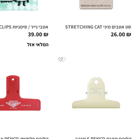
סט אטבים מיני STRETCHING CAT
אטבי נייר / סימניות MONSTER CLIPS שחור
39.00
₪
26.00
₪
המלאי אזל
קליפס מתכת S PENCO שנהב
קליפס פלסטיק PENCO אדום