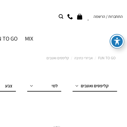
Ski
t
התחברות / הרשמה
conten
 TO GO
MIX
FUN TO GO
/
אביזרי כתיבה
/
קליפסים ואטבים
למי