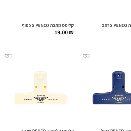
זהב
קליפס מתכת S PENCO כסוף
19.00
₪
 כחול
קליפס פלסטיק PENCO שנהב