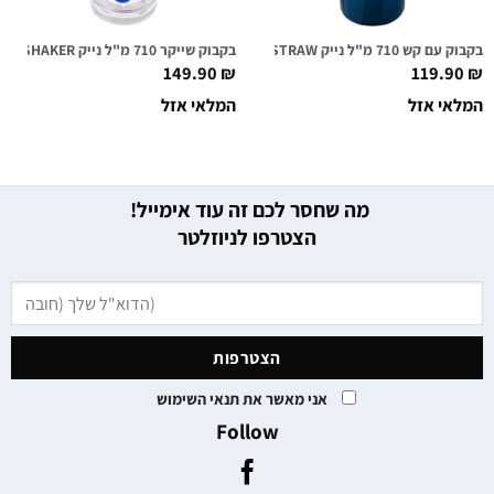
בקבוק עם קש 710 מ"ל נייק NIKE TR HYPERCHARGE STRAW שקוף/כחול
בקבוק שייקר 710 מ"ל נייק NIKE TR HYPERCHARGE SHAKER שקוף/כחול רויאל
149.90
₪
119.90
₪
המלאי אזל
המלאי אזל
מה שחסר לכם זה עוד אימייל!
הצטרפו לניוזלטר
אני מאשר את תנאי השימוש
Follow