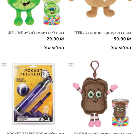
בובת רול קינמון ריחנית גדולה HOWIE ROLLS SUPER SNIFFER
בובת ליים ריחנית לתלייה LOUIE LIME
29.90
₪
59.90
₪
המלאי אזל
המלאי אזל
בובת קסטה ריחנית לתלייה NEAL O. POLITAN
מיני טלסקופ POCKET TELESCOPE