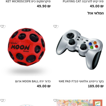
מיני קיט להרכבה PLAYING CAT
מיקרוסקופ כיס POCKET MICROSCOPE
49.90
₪
49.00
₪
המלאי אזל
בקר גיימינג אלחוטי LOGITECH GAME PAD F710
כדור ירח MOON BALL אדום
49.00
₪
189.00
₪