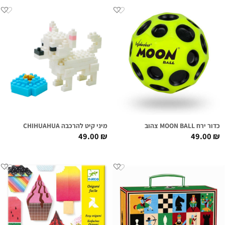
כדור ירח MOON BALL צהוב
מיני קיט להרכבה CHIHUAHUA
49.00
₪
49.00
₪