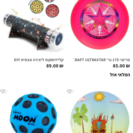
פריזבי 175 גר' DISCRAFT ULTRASTAR ורוד
קליידוסקופ ליצירה עצמית DIY
89.00
₪
85.00
₪
המלאי אזל