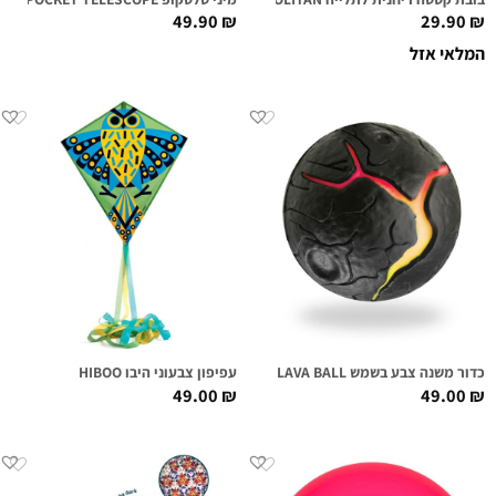
49.90
₪
29.90
₪
המלאי אזל
כדור משנה צבע בשמש LAVA BALL
עפיפון צבעוני היבו HIBOO
49.00
₪
49.00
₪