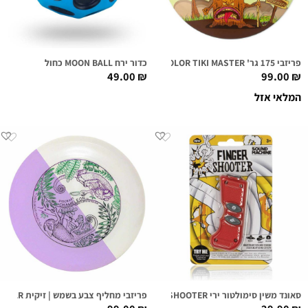
פריזבי 175 גר' DISCRAFT SUPERCOLOR TIKI MASTER
כדור ירח MOON BALL כחול
49.00
₪
99.00
₪
המלאי אזל
סאונד משין סימולטור ירי FINGER SHOOTER
פריזבי מחליף צבע בשמש | זיקית DISCRAFT ULTRASTAR