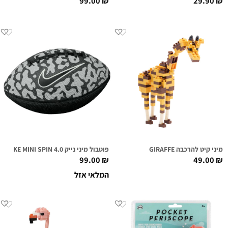
99.00
₪
29.90
₪
מיני קיט להרכבה GIRAFFE
פוטבול מיני נייק NIKE MINI SPIN 4.0 אפור/שחור/לבן
99.00
₪
49.00
₪
המלאי אזל