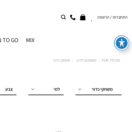
Ski
t
התחברות / הרשמה
conten
 TO GO
MIX
FUN TO GO
/
משחקים לדרך
/
משחקי כדור
למי