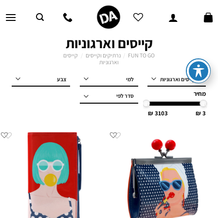
Ski
t
conten
קייסים וארגוניות
FUN TO GO
/
נרתיקים וקייסים
/
קייסים
וארגוניות
למי
מחיר
3103
3