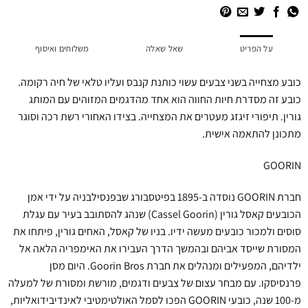
על הפריט
שאל שאלה
משלוחים ואיסוף
כובע מצחייה בשני צבעים עשוי כותנת קנבס ועליו טלאי של חיה רקומה.
כובע זה מסדרת חיות החווה הוא אחד מהדגמים המזוהים עם המותג
גורין. תיפורי זיגזג מעטרים את המצחייה. בצידו האחורי רשת רכה וסוגר
מתכונן להתאמה אישית.
GOORIN
חברת GOORIN נוסדה ב-1895 בפיטסבורג שבפנסילבניה על ידי אמן
הכובעים קאסל גורין (Cassel Goorin) שנהג להסתובב בעיר עם עגלת
סוסים ולמכור כובעים מעשה ידיו. בניו של קאסל, האחים גורין, פיתחו את
המסורת שייסד אביהם ובהמשך הדרך העבירו את האימפריה הלאה אל
ילדיהם, המפעילים ומנהלים את חברת Goorin Bros. היום מסן
פרנסיסקו. עם מבחר עצום של צבעים ודגמים, מורשת ומסורת של למעלה
מ-100 שנה, כובעי GOORIN הפכו לסמל האולטימטיבי לאינדיבידואליות,