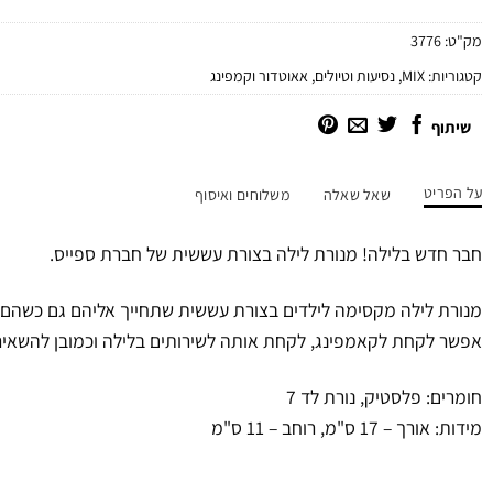
מק"ט:
3776
קטגוריות:
MIX
,
נסיעות וטיולים
,
אאוטדור וקמפינג
שיתוף
על הפריט
שאל שאלה
משלוחים ואיסוף
חבר חדש בלילה! מנורת לילה בצורת עששית של חברת ספייס.
מנורת לילה מקסימה לילדים בצורת עששית שתחייך אליהם גם כשהם י
אפשר לקחת לקאמפינג, לקחת אותה לשירותים בלילה וכמובן להשאיר
חומרים: פלסטיק, נורת לד 7
מידות: אורך – 17 ס"מ, רוחב – 11 ס"מ