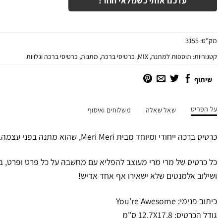
עדכנו אותי כשמלאי חוזר!
מק"ט:
3155
קטגוריות:
תוספות למתנה
,
MIX
,
כרטיסי ברכה
,
מתנות
,
כרטיסי ברכה וגלויות
שיתוף
על הפריט
שאל שאלה
משלוחים ואיסוף
כרטיס ברכה ייחודי ומיוחד מבית Meri Meri, שהוא מתנה בפני עצמה.
כל כרטיס של מרי מרי מעוצב להפליא עם מחשבה על כל פרט ופרט, בע
ושילוב אלמנטים שלא ישאירו אף אחד אדיש!
כיתוב פנימי: You're Awesome
גודל הכרטיס: 12.7X17.8 ס"מ