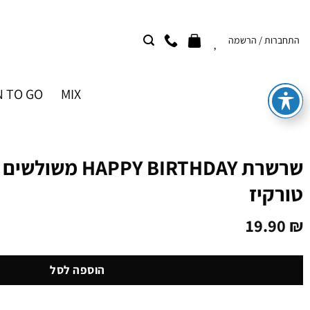
Ski
t
התחברות / הרשמה
conten
 TO GO
MIX
שרשרת PPY BIRTHDAY
טורקיז
19.90
₪
הוספה לסל