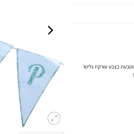
ם לתליה, בצבע תכלת, עם כרזת HAPPY BIRTHDAY המוטבעת בצבע טורקיז גליטר