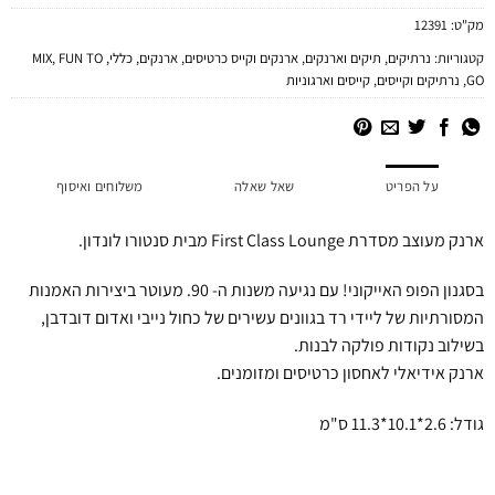
מק"ט:
12391
קטגוריות:
נרתיקים
,
תיקים וארנקים
,
ארנקים וקייס כרטיסים
,
ארנקים
,
כללי
,
FUN TO
,
MIX
GO
,
נרתיקים וקייסים
,
קייסים וארגוניות
על הפריט
שאל שאלה
משלוחים ואיסוף
ארנק מעוצב מסדרת First Class Lounge מבית סנטורו לונדון.
בסגנון הפופ האייקוני! עם נגיעה משנות ה- 90. מעוטר ביצירות האמנות
המסורתיות של ליידי רד בגוונים עשירים של כחול נייבי ואדום דובדבן,
בשילוב נקודות פולקה לבנות.
ארנק אידיאלי לאחסון כרטיסים ומזומנים.
גודל: 2.6*10.1*11.3 ס"מ