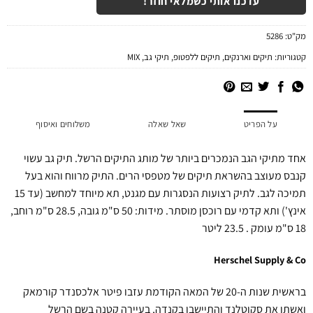
עדכנו אותי כשמלאי חוזר!
מק"ט:
5286
קטגוריות:
תיקים וארנקים
,
תיקים ללפטופ
,
תיקי גב
,
MIX
על הפריט
שאל שאלה
משלוחים ואיסוף
אחד מתיקי הגב הנמכרים ביותר של מותג התיקים הרשל. תיק גב עשוי
קנבס מעוצב בהשראת תיקים של מטפסי הרים. התיק מרווח והוא בעל
תמיכה לגב. לתיק רצועות הנסגרות עם מגנט, תא מיוחד למחשב (עד 15
אינץ') ותא קדמי עם רוכסן מוסתר. מידות: 50 ס"מ גובה, 28.5 ס"מ רוחב,
18 ס"מ עומק . 23.5 ליטר
Herschel Supply & Co
בראשית שנות ה-20 של המאה הקודמת עזבו פיטר אלכסנדר קורמאק
ואשתו את סקוטלנד והתיישבו בקנדה, בעיירה קטנה בשם הרשל