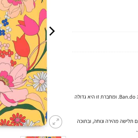
זה הזמן להכיר את מחברת הספירלה המטריפה והאיכותית של המותג Ban.do. ומחברת זו היא גדולה
וררים המאפשרים תלישה מהירה ונוחה, ובתוכה