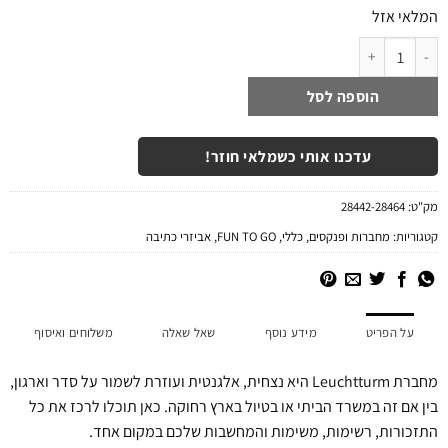
המלאי אזל
כמות של מחברת A5 כריכה קשה | כחול DENIM
הוספה לסל
עדכנו אותי כשמלאי חוזר!
מק"ט:
28442-28464
קטגוריות:
מחברות ופנקסים
,
כללי
,
FUN TO GO
,
אביזרי כתיבה
על הפריט
מידע נוסף
שאל שאלה
משלוחים ואיסוף
מחברת Leuchtturm היא נצחית, אלגנטית ועוזרת לשמור על סדר וארגון,
בין אם זה במשרד הביתי או בטיול בארץ רחוקה. כאן תוכלו לרכז את כל
התזכורות, רשימות, משימות והמחשבות שלכם במקום אחד.