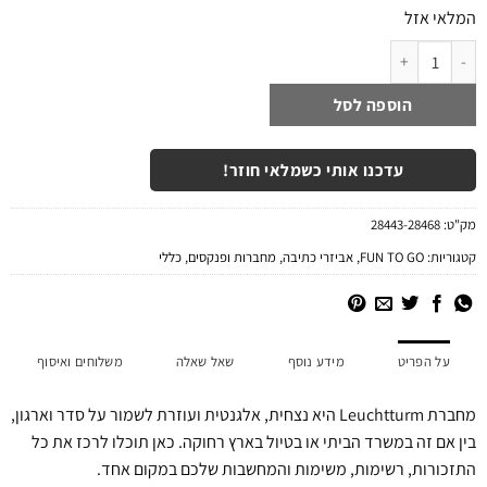
המלאי אזל
כמות של מחברת A5 כריכה קשה | שחור BLACK
הוספה לסל
עדכנו אותי כשמלאי חוזר!
מק"ט:
28443-28468
קטגוריות:
FUN TO GO
,
אביזרי כתיבה
,
מחברות ופנקסים
,
כללי
על הפריט
מידע נוסף
שאל שאלה
משלוחים ואיסוף
מחברת Leuchtturm היא נצחית, אלגנטית ועוזרת לשמור על סדר וארגון,
בין אם זה במשרד הביתי או בטיול בארץ רחוקה. כאן תוכלו לרכז את כל
התזכורות, רשימות, משימות והמחשבות שלכם במקום אחד.