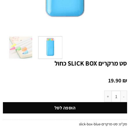
סט מרקרים SLICK BOX כחול
19.90
₪
כמות של סט מרקרים SLICK BOX כחול
הוספה לסל
מק"ט:
סט-מרקרים-slick-box-blue