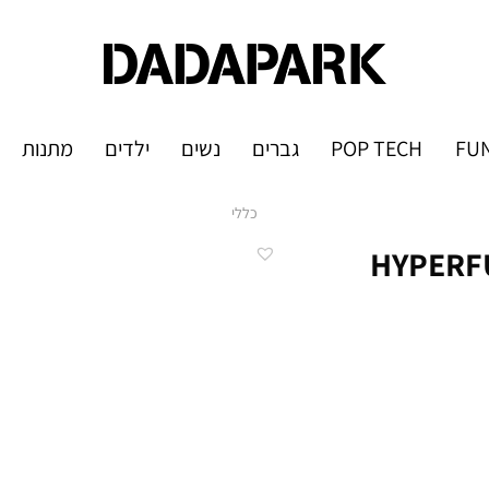
FUN
POP TECH
גברים
נשים
ילדים
מתנות
כללי
530 / 710 מ"ל נייק HYPERFUEL