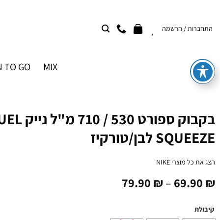
Ski
t
התחברות / הרשמה
conten
 TO GO
MIX
בקבוק ספורט 
SQUEEZE לבן/טורקיז
הצג את כל מוצרי
NIKE
79.90
₪
–
69.90
₪
קיבולת