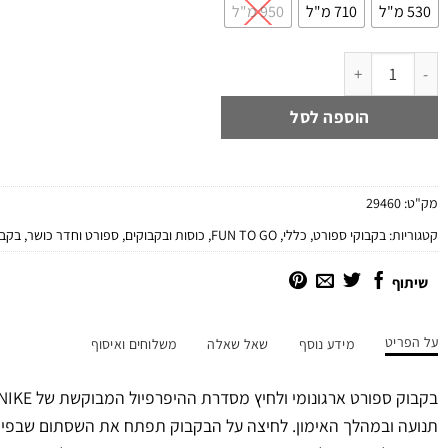
530 מ"ל
710 מ"ל
950 מ"ל
כמות של בקבוק ספורט 530 / 710 מ"ל נייק HYPERFUEL SQUEEZE לבן/טורקיז
הוספה לסל
מק"ט:
29460
קטגוריות:
בקבוקי ספורט
,
כללי
,
FUN TO GO
,
כוסות ובקבוקים
,
ספורט וחדר כושר
,
בקבוקי
שיתוף
על הפריט
מידע נוסף
שאל שאלה
משלוחים ואיסוף
תנועה ובמהלך האימון. לחיצה על הבקבוק תפתח את השסתום שבפייה