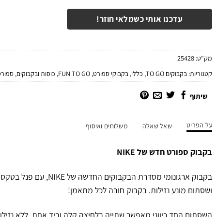
עדכנו אותי כשמלאי חוזר!
מק"ט:
25428
קטגוריות:
בקבוקים TO GO
,
כללי
,
בקבוקי ספורט
,
FUN TO GO
,
כוסות ובקבוקים
,
ספורט
שיתוף
על הפריט
שאל שאלה
משלוחים ואיסוף
בקבוק ספורט חדש של NIKE
בקבוק ארגונומי מסדרת הבקבוקים 
ושסתום מונע נזילות. בקבוק חובה לכל מתאמן!
השסתום החד כיווני מאפשר שתייה בלחיצה קלה וביד אחת, ללא נזיל