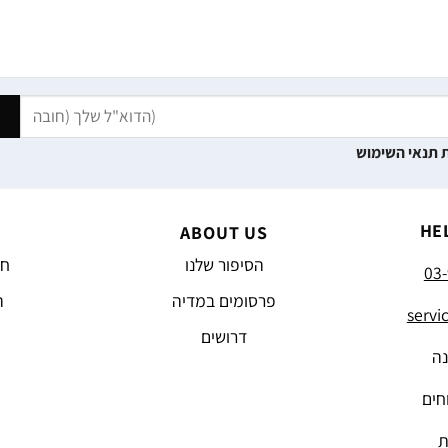
 תנאי השימוש
HE
ABOUT US
הסיפור שלנו
חד
03-
פרסומים במדיה
ה
servi
דרושים
נה
חים
ת