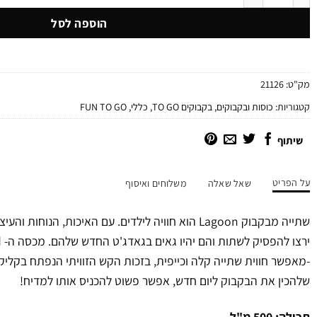
הוספה לסל
מק"ט:
21126
קטגוריות:
כוסות ובקבוקים
,
בקבוקים TO GO
,
כללי
,
FUN TO GO
שיתוף
על הפריט
שאל שאלה
משלוחים ואיסוף
שתייה מבקבוק Lagoon הוא חוויה לילדים. עם האיכות, הנו
-מאפשר חווית שתייה קלה וכייפית, בזכות הקש הזוויתי הנפתח בקליק.
שלהכין את הבקבוק ליום חדש, אפשר פשוט להכניס אותו למדיח!
תכולה: 500 מ"ל