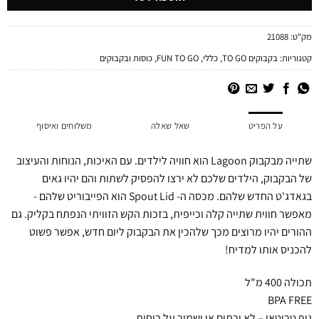
מק"ט:
21088
קטגוריות:
בקבוקים TO GO
,
כללי
,
FUN TO GO
,
כוסות ובקבוקים
על הפריט
שאל שאלה
משלוחים ואיסוף
שתייה מבקבוק Lagoon הוא חוויה לילדים. עם האיכות, הנוחות והעיצוב
של הבקבוק, הילדים שלכם לא ירצו להפסיק לשתות והם יהיו גאים
בגאדג'ט החדש שלהם. מכסה ה- Spout Lid הוא הפייבוריט שלהם -
מאפשר חווית שתייה קלה וכייפית, בזכות הקש הזוויתי הנפתח בקליק. גם
ההורים יהיו מרוצים מכך שלהכין את הבקבוק ליום חדש, אפשר פשוט
להכניס אותו למדיח!
תכולה 400 מ"ל
BPA FREE
גוף טריטאן – לא יכתים או ישמור על ריחות