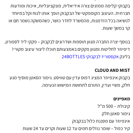
בקבוקי קלימה ממזגים צורה אידיאלית, פונקציונליות, איכות ומודעות
חברתית. העיצוב הקומפקטי של הבקבוק הופך אותו לנוח וקל במיוחד
לנשיאה בכל הזדמנות, מהמשרד לחדר כושר, כשהמשקה נשמר חם או
קר במשך שעות.
בנוסף יצרה החברה מגוון תוספות ושדרוגים לבקבוק – פקקי ליד לספורט,
דיפיוזר לחליטות ומגוון פקקים באמצעותם תוכלו ליצור עיצוב מקורי!
בלינק
אקססוריז לבקבוקי 24BOTTLES
CLOUD AND MIST
בקבוק אינפיוזר המציג דפוס עדין עם טוויסט. גימור הסאטן מוסיף מגע
חלק, משיי ועדין, התורם לתחושת המישוש הנעימה.
מאפיינים
קיבולת – 500 מ"ל
גימור סאטן חלק
אינפיוזר עם מסננת כלול בבקבוק
קיר כפול – שומר נוזלים חמים עד 12 שעות וקרים עד 24 שעות