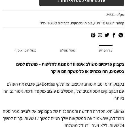
עדכנו אותי כשמלאי חוזר!
מק"ט:
24551
קטגוריות:
FUN TO GO
,
כוסות ובקבוקים
,
בקבוקים TO GO
,
כללי
על הפריט
שאל שאלה
משלוחים ואיסוף
בקבוק פרימיום משולב אינפיוזר מסננת לחליטות – מושלם למים
בטעמים, תה צמחים או כל משקה חם או קר
בקבוק תרמי מבית מותג העיצוב האיטלקי 24Bottles, שכבש את העולם
עם הבקבוקים המסוגננים שלו, המשלבים עיצוב מוקפד ורמת גימור גבוהה
ביותר.
Clima היא הסדרה החדשה והמהפכנית של בקבוקים אקולוגיים מנירוסטה
מבודדת, שתשמור את המשקאות שלך חמים למשך 12 שעות וקרים למשך
24 שעות. ללא זיעה, ובגודל מושלם!