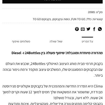
מק"ט:
20985
קטגוריות:
כללי
,
FUN TO GO
,
כוסות ובקבוקים
,
בקבוקים TO GO
על הפריט
שאל שאלה
משלוחים ואיסוף
מהדורה מיוחדת ומוגבלת! שיתוף פעולה בין 24Bottles ו- Diesel
בקבוק תרמי מבית מותג העיצוב האיטלקי 24Bottles, שכבש את העולם
עם הבקבוקים המסוגננים שלו, המשלבים עיצוב מוקפד ורמת גימור גבוהה
ביותר.
Clima היא הסדרה החדשה והמהפכנית של בקבוקים אקולוגיים מנירוסטה
מבודדת, שתשמור את המשקאות שלך חמים למשך 12 שעות וקרים למשך
24 שעות. ללא זיעה, ובגודל מושלם!
בקבוקי קלימה ממזגים צורה אידיאלית, פונקציונליות, איכות ומודעות