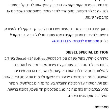
חברתית. העיצוב הקומפקטי של הבקבוק הופך אותו לנוח וקל במיוחד
לנשיאה בכל הזדמנות, מהמשרד לחדר כושר, כשהמשקה נשמר חם או
קר במשך שעות.
בנוסף יצרה החברה מגוון תוספות ושדרוגים לבקבוק – פקקי ליד לספורט,
דיפיוזר לחליטות ומגוון פקקים באמצעותם תוכלו ליצור עיצוב מקורי!
בלינק
אקססוריז לבקבוקי 24BOTTLES
DIESEL SPECIAL EDITION
פלדת אל-חלד, כחול אינדגו ונטול פלסטיק. 24Bottles ו- Diesel בשילוב
כוחות שהוליד מהדורה מיוחדת, עם עיצוב מקורי ומרהיב! ואג'נדה
להעלאת המודעות לבריאות האוקיאנוס! בהשראת הכחול אינדיגו
האייקוני, הגימור המדויק בצבעים בא לשקף ולדמות את עומק האוקיאנוס,
ושם את המיקוד על הסביבה הסובלת בעיקר מזיהום בפלסטיק. המסר
נחרט בבקבוק זה כהזמנה להימנע מפלסטיק חד פעמי, לטובת בריאות
המערכת האקולוגית הימית.
מאפיינים