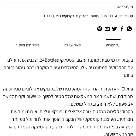
מק"ט:
6787
קטגוריות:
FUN TO GO
,
כוסות ובקבוקים
,
בקבוקים TO GO
MIX
,
על הפריט
שאל שאלה
משלוחים ואיסוף
בקבוק תרמי מבית מותג העיצוב האיטלקי 24Bottles, שכבש את העולם
עם הבקבוקים המסוגננים שלו, המשלבים עיצוב מוקפד ורמת גימור גבוהה
ביותר.
Clima היא הסדרה החדשה והמהפכנית של בקבוקים אקולוגיים מנירוסטה
מבודדת, שתשמור את המשקאות שלך חמים למשך 12 שעות וקרים למשך
24 שעות. ללא זיעה, ובגודל מושלם!
בקבוקי קלימה ממזגים צורה אידיאלית, פונקציונליות, איכות ומודעות
חברתית. העיצוב הקומפקטי של הבקבוק הופך אותו לנוח וקל במיוחד
לנשיאה בכל הזדמנות, מהמשרד לחדר כושר, כשהמשקה נשמר חם או
קר במשך שעות.