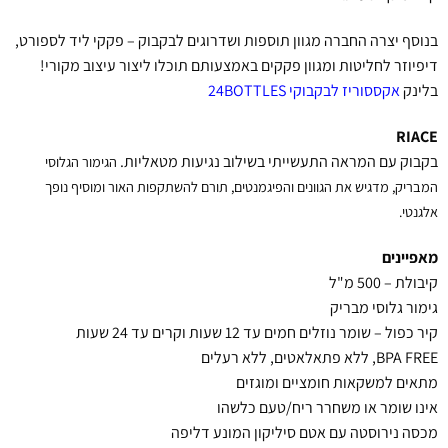
בנוסף יצרה החברה מגוון תוספות ושדרוגים לבקבוק – פקקי ליד לספורט,
דיפיוזר לחליטות ומגוון פקקים באמצעותם תוכלו ליצור עיצוב מקורי!
בלינק
אקססוריז לבקבוקי 24BOTTLES
RIACE
בקבוק עם המראה התעשייתי בשילוב נגיעות מטאליות.
הגימור הגלוסי
המבריק, מדגיש את הגוונים והפיגמנטים, תורם להשתקפות האור ומוסיף נופך
אלגנטי.
מאפיינים
קיבולת – 500 מ"ל
גימור גלוסי מבריק
קיר כפול – שומר נוזלים חמים עד 12 שעות וקרים עד 24 שעות
BPA FREE, ללא פתאלאטים, ללא רעלים
מתאים למשקאות חומציים ומוגזים
אינו שומר או משחרר ריח/טעם כלשהו
מכסה נירוסטה עם אטם סיליקון המונע דליפה