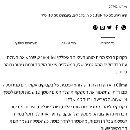
מק"ט:
20742
קטגוריות:
FUN TO GO
,
כוסות ובקבוקים
,
בקבוקים TO GO
,
כללי
על הפריט
שאל שאלה
משלוחים ואיסוף
בקבוק תרמי מבית מותג העיצוב האיטלקי 24Bottles, שכבש את העולם
עם הבקבוקים המסוגננים שלו, המשלבים עיצוב מוקפד ורמת גימור גבוהה
ביותר.
Clima היא הסדרה החדשה והמהפכנית של בקבוקים אקולוגיים מנירוסטה
מבודדת, שתשמור את המשקאות שלך חמים למשך 12 שעות וקרים למשך
24 שעות. ללא זיעה, ובגודל מושלם!
בקבוקי קלימה ממזגים צורה אידיאלית, פונקציונליות, איכות ומודעות
חברתית. העיצוב הקומפקטי של הבקבוק הופך אותו לנוח וקל במיוחד
לנשיאה בכל הזדמנות, מהמשרד לחדר כושר, כשהמשקה נשמר חם או
קר במשך שעות.