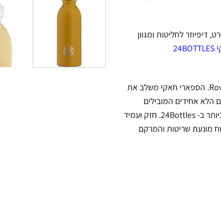
, דיפיוזר לחליטות ומגוון
24
טבול עצמך ביופיו של הטבע עם הקולקציה של הבקבוקים מסדרת Rover. הספארי חאקי משלב את
 הלא אחידים המובילים
להרפתקאות בלתי צפויות. גימור ההמרטון המיוחד הוא הצבע החזק ביותר ב- 24Bottles. חזק ועמיד
ח מונעת שריטות והמרקם