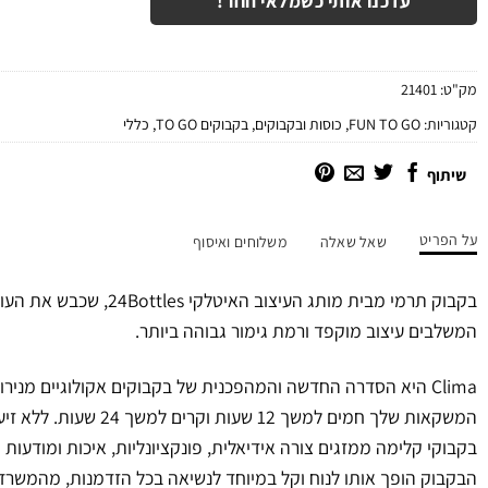
עדכנו אותי כשמלאי חוזר!
מק"ט:
21401
קטגוריות:
FUN TO GO
,
כוסות ובקבוקים
,
בקבוקים TO GO
,
כללי
שיתוף
על הפריט
שאל שאלה
משלוחים ואיסוף
בקבוק תרמי מבית מותג העיצוב 
המשלבים עיצוב מוקפד ורמת גימור גבוהה ביותר.
Clima היא הסדרה החדשה והמהפכנית של בקבוקים אקולוגיים מנ
המשקאות שלך חמים למשך 12 שעות וקרים למשך 24 שעות. ללא זיעה, ובגודל מושלם!
בקבוקי קלימה ממזגים צורה אידיאלית, פונקציונליות, איכות ומודעות
הבקבוק הופך אותו לנוח וקל במיוחד לנשיאה בכל הזדמנות, מהמשר