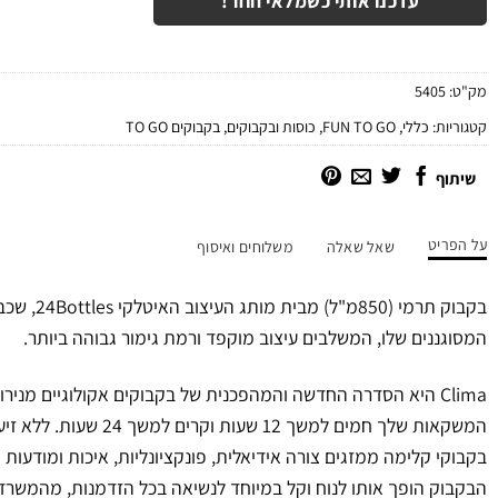
עדכנו אותי כשמלאי חוזר!
מק"ט:
5405
קטגוריות:
כללי
,
FUN TO GO
,
כוסות ובקבוקים
,
בקבוקים TO GO
שיתוף
על הפריט
שאל שאלה
משלוחים ואיסוף
בקבוק תרמי (0
המסוגננים שלו, המשלבים עיצוב מוקפד ורמת גימור גבוהה ביותר.
Clima היא הסדרה החדשה והמהפכנית של בקבוקים אקולוגיים מנ
המשקאות שלך חמים למשך 12 שעות וקרים למשך 24 שעות. ללא זיעה, ובגודל מושלם!
בקבוקי קלימה ממזגים צורה אידיאלית, פונקציונליות, איכות ומודעות
הבקבוק הופך אותו לנוח וקל במיוחד לנשיאה בכל הזדמנות, מהמשר