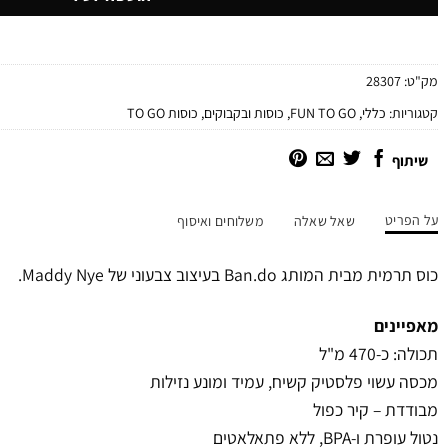
מק"ט:
28307
קטגוריות:
כללי
,
FUN TO GO
,
כוסות ובקבוקים
,
כוסות TO GO
שיתוף
על הפריט
שאל שאלה
משלוחים ואיסוף
כוס תרמית מבית המותג Ban.do בעיצוב צבעוני של Maddy Nye.
מאפיינים
תכולה: כ-470 מ"ל
מכסה עשוי פלסטיק קשיח, עמיד ומונע נזילות
מבודדת – קיר כפול
נטול עופרת ו-BPA, ללא פתאלאטים