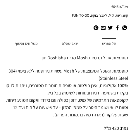
מק"ט:
6045
קטגוריות:
MIX
,
לאנצ' בוקס
,
FUN TO GO
על הפריט
שאל שאלה
משלוחים ואיסוף
קופסאות אוכל תרמיות Mosh מבית Doshisha יפן
קופסאות האוכל המעוצבות של Mosh עשויות נירוסטה ללא ציפוי (304
Stainless Steel)
100% אקולוגיות, אינן פולטות או סופחות חומרים מסוכנים, ניתנות לניקוי
בקלות בשטיפה ידנית ובטוחות לשימוש בכל גיל.
לקופסאות התרמיות של מוש, דופן כפולה עם בידוד ואקום המונע ריחות
וטעם לוואי ושומר היטב על טמפ' המזון – עד 6 שעות על חום ועד 12
שעות על קור (ראו הדמיה בתמונות הפריט).
נפח: 420 מ"ל