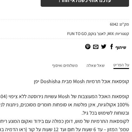
עדכנו אותי כשמלאי חוזר!
מק"ט:
6042
קטגוריות:
MIX
,
לאנצ' בוקס
,
FUN TO GO
שיתוף
על הפריט
שאל שאלה
משלוחים ואיסוף
קופסאות אוכל תרמיות Mosh מבית Doshisha יפן
קופסאות האוכל המעוצבות של Mosh עשויות נירוסטה ללא ציפוי (304 Stainless Steel)
100% אקולוגיות, אינן פולטות או סופחות חומרים מסוכנים, ניתנות ל
ובטוחות לשימוש בכל גיל.
לקופסאות התרמיות של מוש, דופן כפולה עם בידוד ואקום המונע ריחות
טמפ' המזון – עד 6 שעות על חום ועד 12 שעות על קור (ראו הדמיה בתמונות הפריט).