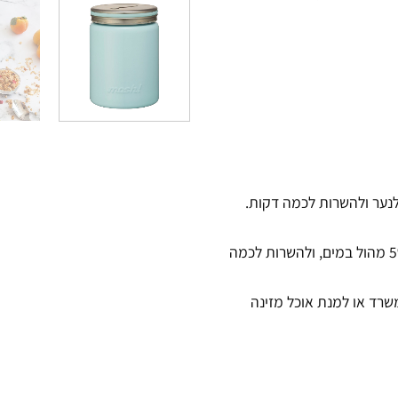
לנער ולהשרות לכמה דקות.
אחת לתקופה ניתן "לרענן" את הקופסה על ידי שימוש בחומץ לימון 5% מהול במים, ולהשרות לכמה
אנצ' במשרד או למנת אוכל מזינה