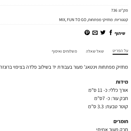
מק"ט:
736
קטגוריות:
מחזיקי מפתחות
,
FUN TO GO
,
MIX
שיתוף
על הפריט
שאל שאלה
משלוחים ואיסוף
מחזיק מפתחות וינטאג' מעור בעבודת יד בשילוב פלדה בציפוי ברונזה.
מידות
אורך כללי: כ- 11 ס"מ
חבק עור: כ- 7ס"מ
קוטר טבעת: 3.3 ס"מ
חומרים
חבק מעור אמיתי