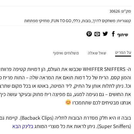
מק"ט:
30626
קטגוריות:
משחקים לדרך
,
בובות
,
כללי
,
FUN TO GO
,
מחזיקי מפתחות
שיתוף
על הפריט
שאל שאלה
משלוחים ואיסוף
ה- WHIFFER SNIFFERS שכבשו את העולם, הן דמויות קטיפה
והמון קסם. הריח של כל דמות תואם את המראה שלה – התות מריח כמ
וכו'. ניתן לתלות אותן על התיק, ליד המיטה, באוטו או בכל מקום שת
את החושים – גם נעימה למגע, גם מפיצה ריח מתוק ובעיקר עושה כיף
אנחנו מבטיחים לכם שתתמכרו
בובה זו היא חלק מסדרת הבו
(Super Sniffers). ניתן לראות את כל מוצרי המותג
בלינק הבא