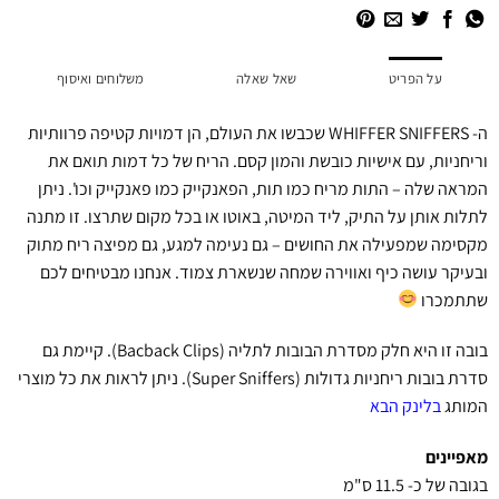
על הפריט
שאל שאלה
משלוחים ואיסוף
ה- WHIFFER SNIFFERS שכבשו את העולם, הן דמויות קטיפה פרוותיות
וריחניות, עם אישיות כובשת והמון קסם. הריח של כל דמות תואם את
המראה שלה – התות מריח כמו תות, הפאנקייק כמו פאנקייק וכו'. ניתן
לתלות אותן על התיק, ליד המיטה, באוטו או בכל מקום שתרצו. זו מתנה
מקסימה שמפעילה את החושים – גם נעימה למגע, גם מפיצה ריח מתוק
ובעיקר עושה כיף ואווירה שמחה שנשארת צמוד. אנחנו מבטיחים לכם
שתתמכרו
בובה זו היא חלק מסדרת הבובות לתליה (Bacback Clips). קיימת גם
סדרת בובות ריחניות גדולות (Super Sniffers). ניתן לראות את כל מוצרי
המותג
בלינק הבא
מאפיינים
בגובה של כ- 11.5 ס"מ