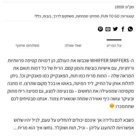
מק"ט:
19559
קטגוריות:
FUN TO GO
,
מחזיקי מפתחות
,
משחקים לדרך
,
בובות
,
כללי
על הפריט
שאל שאלה
משלוחים ואיסוף
ה- WHIFFER SNIFFERS שכבשו את העולם, הן דמויות קטיפה פרוותיות
וריחניות, עם אישיות כובשת והמון קסם. הריח של כל דמות תואם את
המראה שלה – התות מריח כמו תות, הפאנקייק כמו פאנקייק וכו'. ניתן
לתלות אותן על התיק, ליד המיטה, באוטו או בכל מקום שתרצו. זו מתנה
מקסימה שמפעילה את החושים – גם נעימה למגע, גם מפיצה ריח מתוק
ובעיקר עושה כיף ואווירה שמחה שנשארת צמוד. אנחנו מבטיחים לכם
שתתמכרו
כשבא לכם גלידה אך אינכם יכולים להחליט על טעם, לניל יהיו שלוש
אפשרויות להתענג עליהן – וניל, תות ושוקלד. נחשו איך הוא מריח…