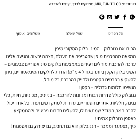
קטגוריות:
FUN TO GO
,
MIX
,
משחקים לדרך
,
קיטים להרכבה
על הפריט
שאל שאלה
משלוחים ואיסוף
הכירו את ננובלוק – המיני-בלוק המקורי מיפן!
המצאה מהפכנית מיפן שהטריפה את העולם, חצתה יבשות והגיעה אלינו!
ערכה להרכבת מודלים זעירים באמצעות בלוקים מיניאטוריים צבעוניים –
המיני בלוק הקטן ביותר בגודל 4 מ"מ! הודות לחלקים המיניאטוריים, ניתן
להשקיע בפרטים הקטנים ולדייק בהרכבת כל מודל.
הגשימו חלומות גדולים – בקטן!
ננובלוק כולל סדרות רבות ומגוונות להרכבה – בניינים, מכוניות, חיות, כלי
נגינה, חלליות, אתרים הסטוריים, סדרות למתקדמים ועוד! כל אחד יכול
להרכיב את המודל שמתאים לו, להשלים סדרות פריטים ולהתמקצע
כאספן ננובלוק אמיתי!
כיף, מאתגר וממכר – הננובלוק הוא גם תחביב, גם יצירה, גם אספנות!