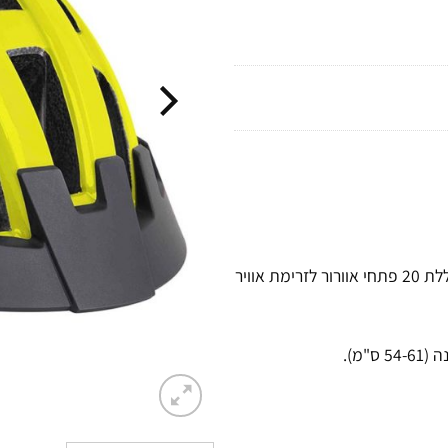
קסדה איכותית המספקת נוחות, בטיחות וסטייל במחיר אטרקטיבי. כוללת 20 פתחי אוורור לזרימת אוויר