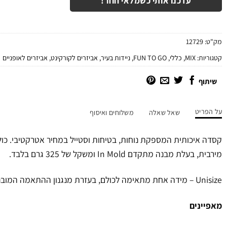
עדכנו אותי כשמלאי חוזר!
מק"ט:
12729
קטגוריות:
MIX
,
כללי
,
FUN TO GO
,
ניידות בעיר
,
אביזרים לקורקינט
,
אביזרים לאופניים
שיתוף
על הפריט
שאל שאלה
משלוחים ואיסוף
מירבית, בעלת מבנה מתקדם In Mold ומשקל של 325 גרם בלבד.
Unisize – מידה אחת מתאימה לכולם, בעזרת מנגנון ההתאמה המובנה (54-61 ס"מ).
מאפיינים