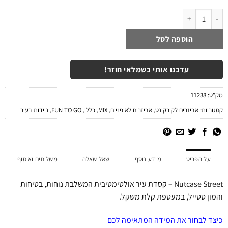
כמות של קסדה לקורקינט ואופניים NUTCASE STREET - STARS & STRIPES
הוספה לסל
עדכנו אותי כשמלאי חוזר!
מק"ט:
11238
קטגוריות:
אביזרים לקורקינט
,
אביזרים לאופניים
,
MIX
,
כללי
,
FUN TO GO
,
ניידות בעיר
על הפריט
מידע נוסף
שאל שאלה
משלוחים ואיסוף
Nutcase Street – קסדת עיר אולטימטיבית המשלבת נוחות, בטיחות
והמון סטייל, במעטפת קלת משקל.
כיצד לבחור את המידה המתאימה לכם