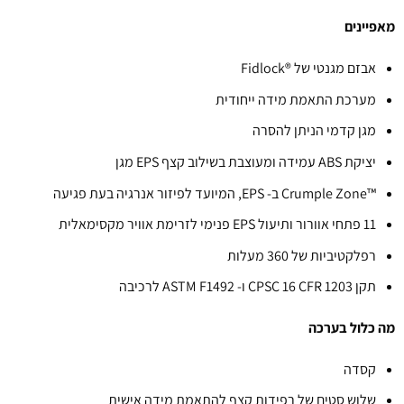
מאפיינים
אבזם מגנטי של ®Fidlock
מערכת התאמת מידה ייחודית
מגן קדמי הניתן להסרה
יציקת ABS עמידה ומעוצבת בשילוב קצף EPS מגן
™Crumple Zone ב- EPS, המיועד לפיזור אנרגיה בעת פגיעה
11 פתחי אוורור ותיעול EPS פנימי לזרימת אוויר מקסימאלית
רפלקטיביות של 360 מעלות
תקן CPSC 16 CFR 1203 ו- ASTM F1492 לרכיבה
מה כלול בערכה
קסדה
שלוש סטים של רפידות קצף להתאמת מידה אישית