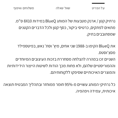
על הפריט
שאל שאלה
משלוחים ואיסוף
נרתיק קטן / ארנק מטבעות של המותג BlueQ במידות 8X10 ס"מ.
מתאים לפתקים, כרטיסי ביקור, כסף קטן ולכל הדברים הקטנים
שמסתובבים בתיק.
את BlueQ הקימו ב-1988 שני אחים, מיץ' וסת' נאש, בפיטספילד
מסצ'וסטס.
השניים זכו במהרה להצלחה מסחררת בזכות העיצובים המיוחדים
וההמוריסטיים שלהם, ולא פחות מכך הודות לשיטות הייצור הידידותיות
והמוצרים האיכותיים שסיפקו ללקוחותיהם.
כל נרתיקי המותג עשויים מ-95% חומר ממוחזר ובתהליך המבטיח תוצאה
איכותית, עמידה ויפהפיה.