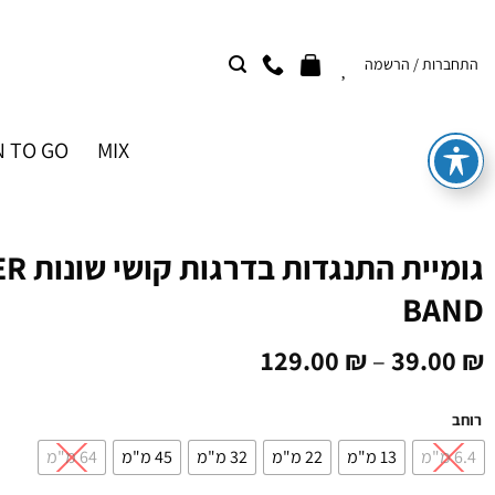
Ski
t
התחברות / הרשמה
conten
 TO GO
MIX
גומיית
BAND
129.00
₪
–
39.00
₪
רוחב
6.4 מ"מ
13 מ"מ
22 מ"מ
32 מ"מ
45 מ"מ
64 מ"מ