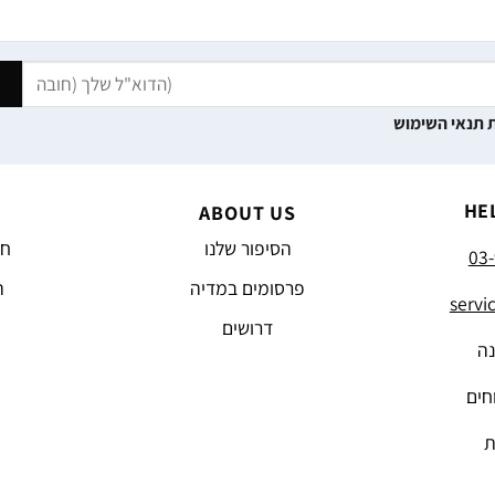
 תנאי השימוש
HE
ABOUT US
הסיפור שלנו
חד
03-
פרסומים במדיה
ה
servi
דרושים
נה
חים
ת