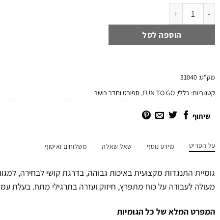
כמות של גומיית התנגדות בדרגות קושי שונות LOOP POWER BAND
הוספה לסל
מק"ט:
31040
קטגוריות:
כללי
,
FUN TO GO
,
ספורט וחדר כושר
שיתוף
על הפריט
מידע נוסף
שאל שאלה
משלוחים ואיסוף
גומיית התנגדות מקצועית באיכות גבוהה, בדרגת קושי לבחירה, למגוון 
מעולה לעבודה על כוח מתפרץ, חיזוק ועזרה בתרגילי מתח. בעלת עמי
המפרט המלא של כל הגומיות