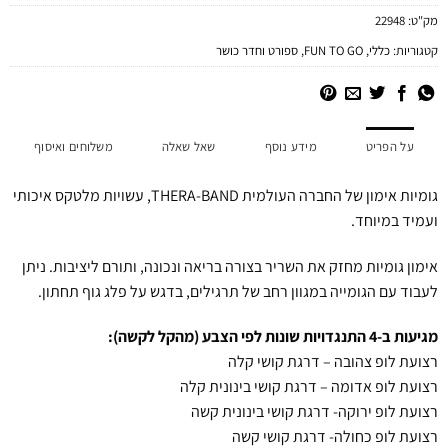
מק"ט:
22948
קטגוריות:
כללי
,
FUN TO GO
,
ספורט וחדר כושר
על הפריט
מידע נוסף
שאל שאלה
משלוחים ואיסוף
גומיות אימון של החברה העולמית THERA-BAND, עשויות מלטקס איכותי
ועמיד במיוחד.
אימון גומיות מחזק את השריר בצורה בריאה ונכונה, ותורם ליציבות. ניתן
לעבוד עם הגומייה במגוון רחב של תרגילים, בדגש על פלג גוף תחתון.
מגיעות ב-4 התנגדויות שונות לפי הצבע (מהקל לקשה):
רצועת לופ צהובה – דרגת קושי קלה
רצועת לופ אדומה – דרגת קושי בינונית קלה
רצועת לופ ירוקה- דרגת קושי בינונית קשה
רצועת לופ כחולה- דרגת קושי קשה