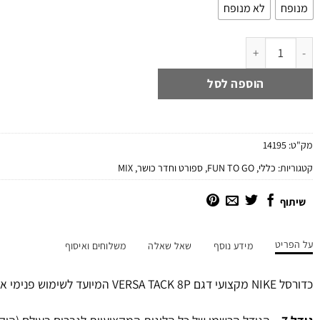
מנופח
לא מנופח
כמות של כדורסל נייק NIKE VERSA TACK 8P מידה 07 שחור/זהב
הוספה לסל
מק"ט:
14195
קטגוריות:
כללי
,
FUN TO GO
,
ספורט וחדר כושר
,
MIX
שיתוף
על הפריט
מידע נוסף
שאל שאלה
משלוחים ואיסוף
כדורסל NIKE מקצועי דגם VERSA TACK 8P המיועד לשימוש פנימי או חיצוני.