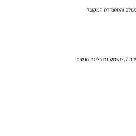
ים בעולם והסטנדרט המקובל
(INTERMEDIATE) – מוגדר גם ככדור ביניים/מעבר לכדור במידה 7, משמש גם בליגת הנשים