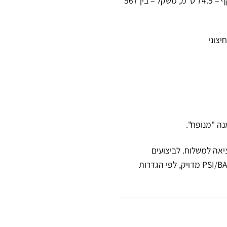
– הגודל הרשמי של כל הליגות המקצועיות לגברים בעולם (היקף – 74.5 ס"מ, משקל – בין 567
צוני
ה "מנופח".
אה למשלוח. לביצועים
מקסימליים אנו משתמשים במשאבה דיגיטלית המכוונת ללחץ אוויר PSI/BAR מדויק, לפי הגדרות