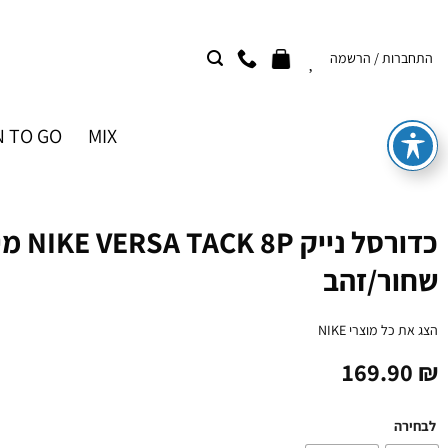
Ski
t
התחברות / הרשמה
conten
 TO GO
MIX
שחור/זהב
הצג את כל מוצרי
NIKE
169.90
₪
לבחירה