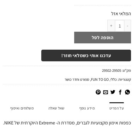
המלאי אזל
כמות של כפפות אימון גברים נייק NIKE LIGHTWEIGHT EXTREME אפור/שחור/אדום
הוספה לסל
עדכנו אותי כשמלאי חוזר!
מק"ט:
29502-29505
קטגוריות:
כללי
,
FUN TO GO
,
ספורט וחדר כושר
על הפריט
מידע נוסף
שאל שאלה
משלוחים ואיסוף
כפפות אימון מקצועיות לגברים, מסדרת ה- Extreme היוקרתית של NIKE.